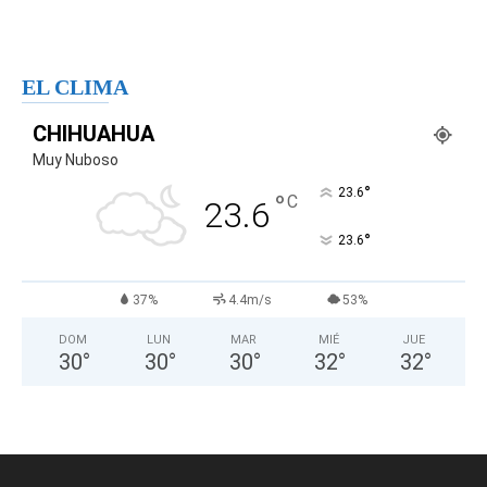
EL CLIMA
CHIHUAHUA
Muy Nuboso
°
23.6
°
C
23.6
°
23.6
37%
4.4m/s
53%
DOM
LUN
MAR
MIÉ
JUE
30
°
30
°
30
°
32
°
32
°