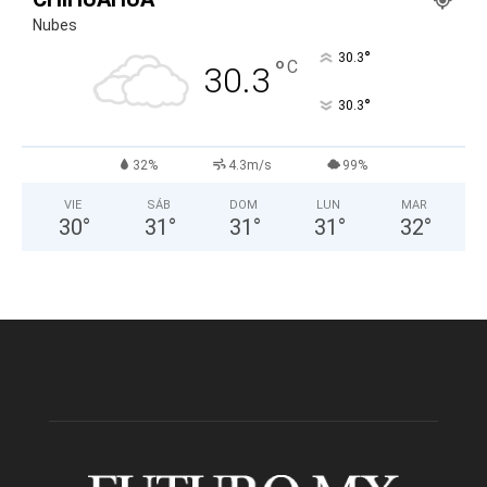
Nubes
°
30.3
°
C
30.3
°
30.3
32%
4.3m/s
99%
VIE
SÁB
DOM
LUN
MAR
30
°
31
°
31
°
31
°
32
°