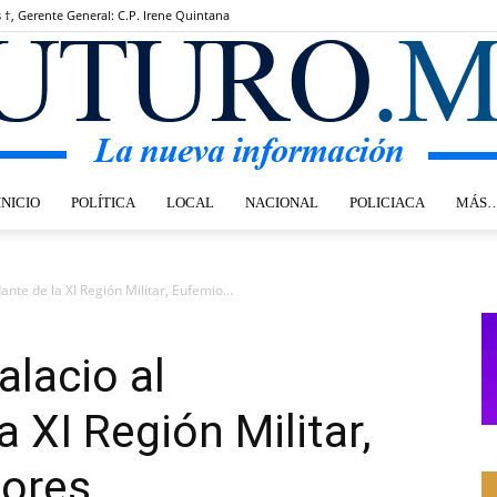
s †, Gerente General: C.P. Irene Quintana
INICIO
POLÍTICA
LOCAL
NACIONAL
POLICIACA
MÁS
Futuro.mx
te de la XI Región Militar, Eufemio...
alacio al
 XI Región Militar,
lores