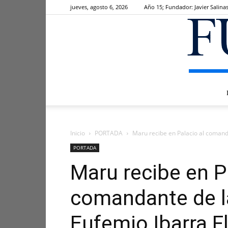
jueves, agosto 6, 2026
Año 15; Fundador: Javier Salina
Inicio
PORTADA
Maru recibe en Palacio al comandan
PORTADA
Maru recibe en P
comandante de la
Eufemio Ibarra F