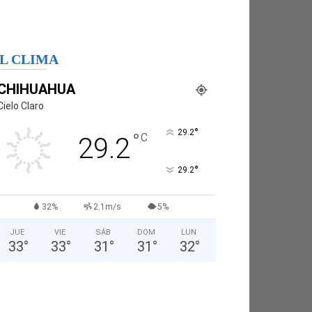
L CLIMA
CHIHUAHUA
Cielo Claro
°
29.2
°
C
29.2
°
29.2
32%
2.1m/s
5%
JUE
VIE
SÁB
DOM
LUN
33
°
33
°
31
°
31
°
32
°