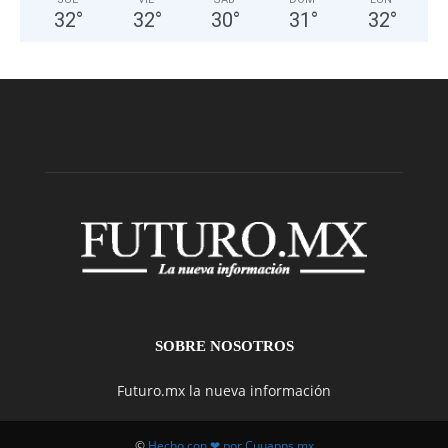
32
°
32
°
30
°
31
°
32
°
SOBRE NOSOTROS
Futuro.mx la nueva información
©
Hecho con ❤ por Cuuapps.mx