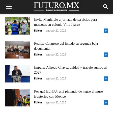
Invita Municipio a jornada de servicios para
mascotas en colonia Villa Juárez
Editor
-
agosto 22, 2025
0
Realiza Congreso del Estado su segunda baja
documental
Editor
-
agosto 22, 2025
0
Impulsa Alfredo Chávez unidad y trabajo rumbo al
2027
Editor
-
agosto 22, 2025
0
Por qué EE.UU. está pintando de negro el muro
fronterizo con México
Editor
-
agosto 22, 2025
0