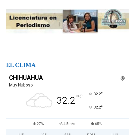
EL CLIMA
CHIHUAHUA
Muy Nuboso
°
32.2
°
C
32.2
°
32.2
27%
4.5m/s
65%
JUE
VIE
SÁB
DOM
LUN