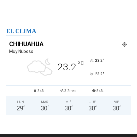
EL CLIMA
CHIHUAHUA
Muy Nuboso
°
23.2
°
C
23.2
°
23.2
34%
3.2m/s
54%
LUN
MAR
MIÉ
JUE
VIE
29
°
30
°
30
°
30
°
30
°