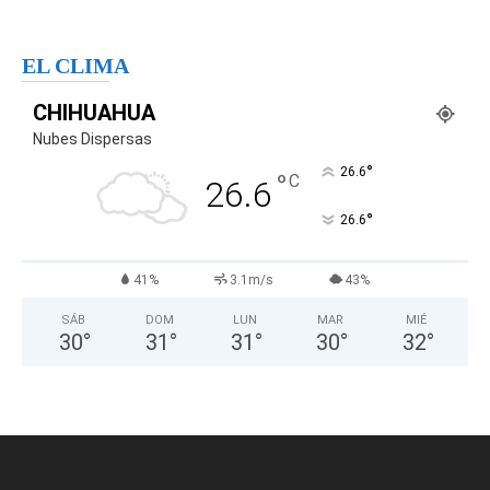
EL CLIMA
CHIHUAHUA
Nubes Dispersas
°
26.6
°
C
26.6
°
26.6
41%
3.1m/s
43%
SÁB
DOM
LUN
MAR
MIÉ
30
°
31
°
31
°
30
°
32
°