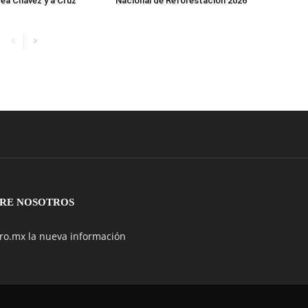
ea Chávez y a Cruz
Nacional de Reforestación 2026
RE NOSOTROS
ro.mx la nueva información