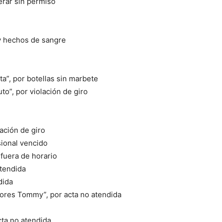
erar sin permiso
y hechos de sangre
ta”, por botellas sin marbete
to”, por violación de giro
lación de giro
sional vencido
 fuera de horario
atendida
dida
icores Tommy”, por acta no atendida
cta no atendida