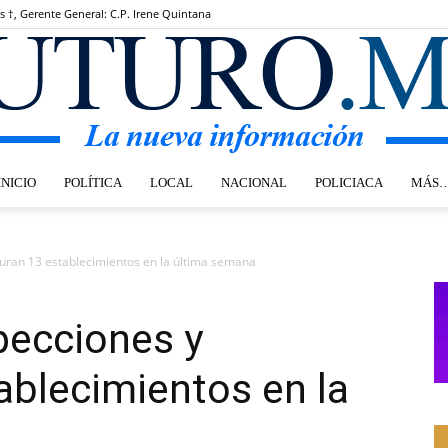
s †, Gerente General: C.P. Irene Quintana
INICIO
POLÍTICA
LOCAL
NACIONAL
POLICIACA
MÁS
Futuro.mx
suran 13 establecimientos en la última semana
pecciones y
ablecimientos en la