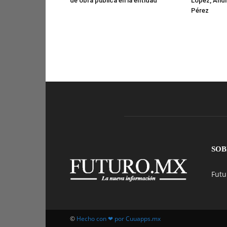
de obra pública en la entidad
López, Andr
Pérez
SOB
Futu
©
Hecho con ❤ por Cuuapps.mx