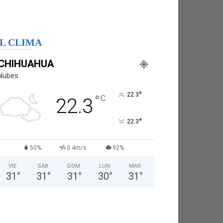
L CLIMA
CHIHUAHUA
Nubes
°
22.3
°
C
22.3
°
22.3
50%
0.4m/s
92%
VIE
SÁB
DOM
LUN
MAR
31
°
31
°
31
°
30
°
31
°