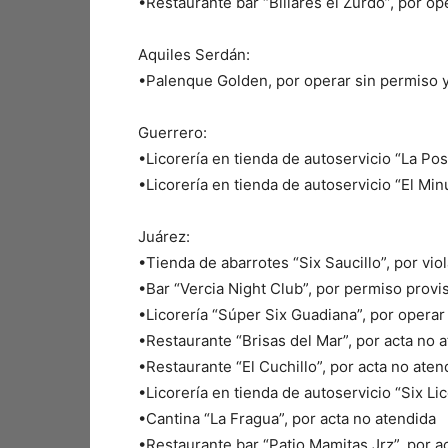
•Restaurante bar “Billares el Zurdo”, por op
Aquiles Serdán:
•Palenque Golden, por operar sin permiso 
Guerrero:
•Licorería en tienda de autoservicio “La Pos
•Licorería en tienda de autoservicio “El Minu
Juárez:
•Tienda de abarrotes “Six Saucillo”, por vio
•Bar “Vercia Night Club”, por permiso provi
•Licorería “Súper Six Guadiana”, por operar
•Restaurante “Brisas del Mar”, por acta no 
•Restaurante “El Cuchillo”, por acta no aten
•Licorería en tienda de autoservicio “Six L
•Cantina “La Fragua”, por acta no atendida
•Restaurante bar “Patio Mamitas Jrz”, por a