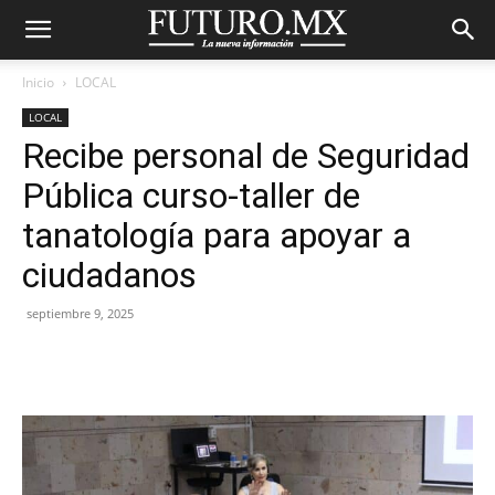
Inicio
LOCAL
LOCAL
Recibe personal de Seguridad
Pública curso-taller de
tanatología para apoyar a
ciudadanos
septiembre 9, 2025
Facebook
X
Pinterest
WhatsA