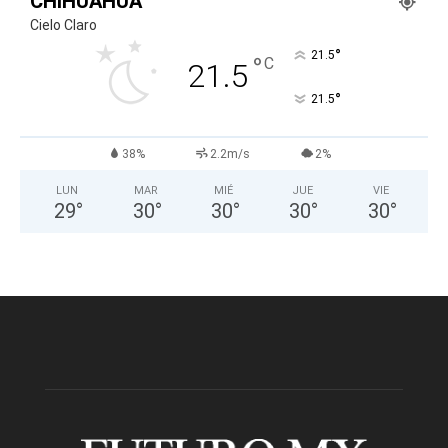
CHIHUAHUA
Cielo Claro
°
21.5
°
C
21.5
°
21.5
38%
2.2m/s
2%
LUN
MAR
MIÉ
JUE
VIE
29
°
30
°
30
°
30
°
30
°