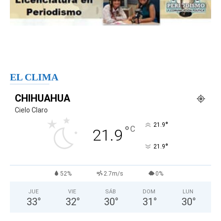
EL CLIMA
CHIHUAHUA
Cielo Claro
°
21.9
°
C
21.9
°
21.9
52%
2.7m/s
0%
JUE
VIE
SÁB
DOM
LUN
33
°
32
°
30
°
31
°
30
°