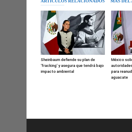
ARTÍCULOS RELACIONADOS
MÁS DEL
Sheinbaum defiende su plan de
México soli
‘fracking’ y asegura que tendrá bajo
autoridades
impacto ambiental
para reanud
aguacate