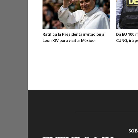
Ratifica la Presidenta invitación a
Da EU 100 m
León XIV para visitar México
CJNG; irá p
SOB