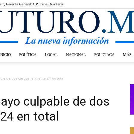
s †, Gerente General: C.P. Irene Quintana
INICIO
POLÍTICA
LOCAL
NACIONAL
POLICIACA
MÁS
Futuro.mx
ble de dos cargos; enfrenta 24 en total
Mayo culpable de dos
24 en total