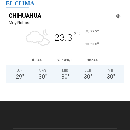
EL CLIMA
CHIHUAHUA
Muy Nuboso
°
23.3
°
C
23.3
°
23.3
34%
2.4m/s
54%
LUN
MAR
MIÉ
JUE
VIE
29
°
30
°
30
°
30
°
30
°