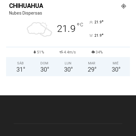
CHIHUAHUA
Nubes Dispersas
°
21.9
°
C
21.9
°
21.9
51%
4.4m/s
34%
SÁB
DOM
LUN
MAR
MIÉ
31
°
30
°
30
°
29
°
30
°