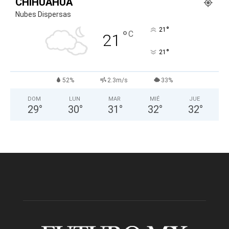
CHIHUAHUA
Nubes Dispersas
°
21
°
C
21
°
21
52%
2.3m/s
33%
DOM
LUN
MAR
MIÉ
JUE
29
°
30
°
31
°
32
°
32
°