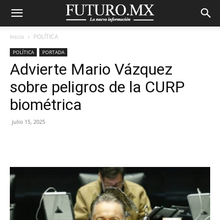
Inicio
POLÍTICA
POLÍTICA
PORTADA
Advierte Mario Vázquez
sobre peligros de la CURP
biométrica
julio 15, 2025
Facebook
X
Pinterest
WhatsA