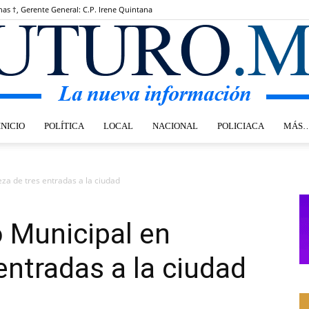
nas †, Gerente General: C.P. Irene Quintana
INICIO
POLÍTICA
LOCAL
NACIONAL
POLICIACA
MÁS
Futuro.mx
za de tres entradas a la ciudad
 Municipal en
entradas a la ciudad