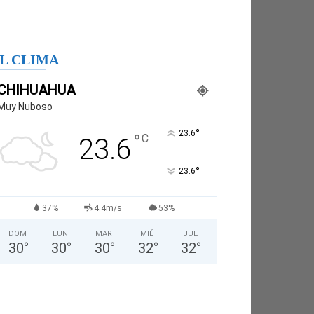
L CLIMA
CHIHUAHUA
Muy Nuboso
°
23.6
°
C
23.6
°
23.6
37%
4.4m/s
53%
DOM
LUN
MAR
MIÉ
JUE
30
°
30
°
30
°
32
°
32
°