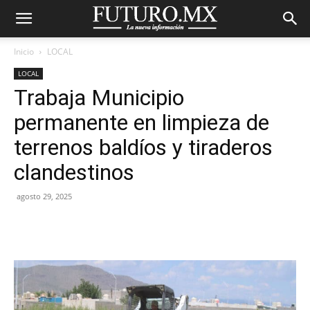
Inicio
LOCAL
LOCAL
Trabaja Municipio
permanente en limpieza de
terrenos baldíos y tiraderos
clandestinos
agosto 29, 2025
Facebook
X
Pinterest
WhatsA