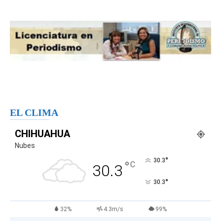
EL CLIMA
CHIHUAHUA
Nubes
°
30.3
°
C
30.3
°
30.3
32%
4.3m/s
99%