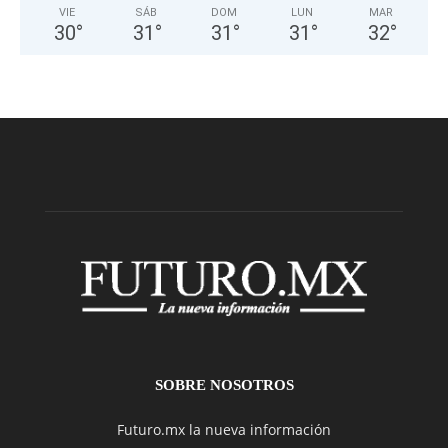
VIE
SÁB
DOM
LUN
MAR
30
°
31
°
31
°
31
°
32
°
SOBRE NOSOTROS
Futuro.mx la nueva información