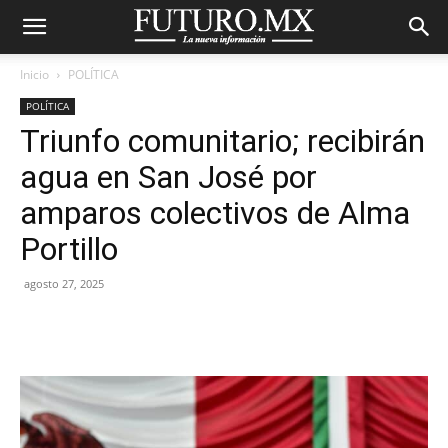
Inicio
POLÍTICA
POLÍTICA
Triunfo comunitario; recibirán
agua en San José por
amparos colectivos de Alma
Portillo
agosto 27, 2025
Facebook
X
Pinterest
WhatsA