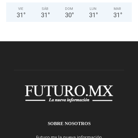
VIE
SÁB
DOM
LUN
MAR
31
°
31
°
30
°
31
°
31
°
SOBRE NOSOTROS
Futuro.mx la nueva información