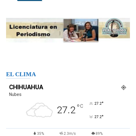
EL CLIMA
CHIHUAHUA
Nubes
°
27.2
°
C
27.2
°
27.2
35%
2.3m/s
89%