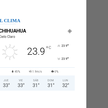
L CLIMA
CHIHUAHUA
Cielo Claro
°
23.9
°
C
23.9
°
23.9
45%
1.9m/s
0%
JUE
VIE
SÁB
DOM
LUN
33
°
33
°
31
°
31
°
32
°