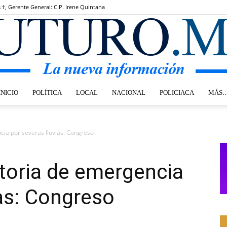
s †, Gerente General: C.P. Irene Quintana
INICIO
POLÍTICA
LOCAL
NACIONAL
POLICIACA
MÁS
Futuro.mx
ia por severas lluvias: Congreso
toria de emergencia
ias: Congreso