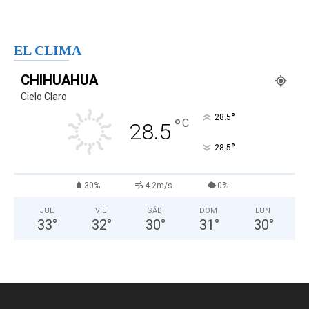
EL CLIMA
CHIHUAHUA
Cielo Claro
°
28.5
°
C
28.5
°
28.5
30%
4.2m/s
0%
JUE
VIE
SÁB
DOM
LUN
33
°
32
°
30
°
31
°
30
°