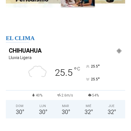
EL CLIMA
CHIHUAHUA
Lluvia Ligera
°
25.5
°
C
25.5
°
25.5
40%
2.6m/s
54%
DOM
LUN
MAR
MIÉ
JUE
30
°
30
°
30
°
32
°
32
°