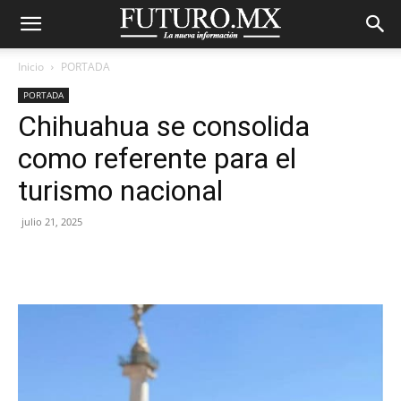
Inicio
PORTADA
PORTADA
Chihuahua se consolida
como referente para el
turismo nacional
julio 21, 2025
Facebook
X
Pinterest
WhatsA