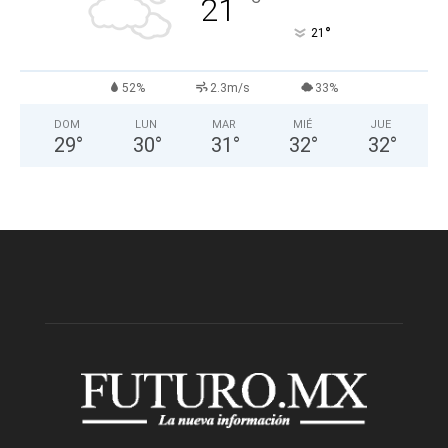
°
21
°
21
52%
2.3m/s
33%
DOM
LUN
MAR
MIÉ
JUE
29
°
30
°
31
°
32
°
32
°